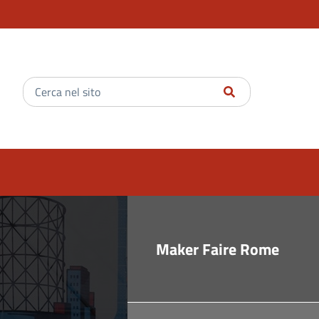
Inserisci
il
testo
da
cercare
Maker Faire Rome