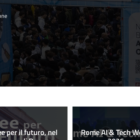
ione
ee per il futuro, nel
Rome AI & Tech W