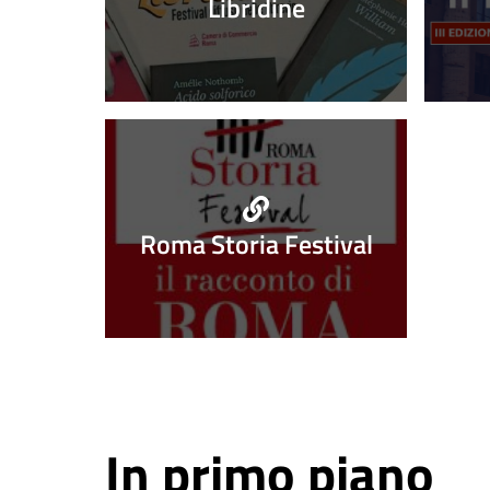
evidenza
Libridine
Roma Storia Festival
In primo piano