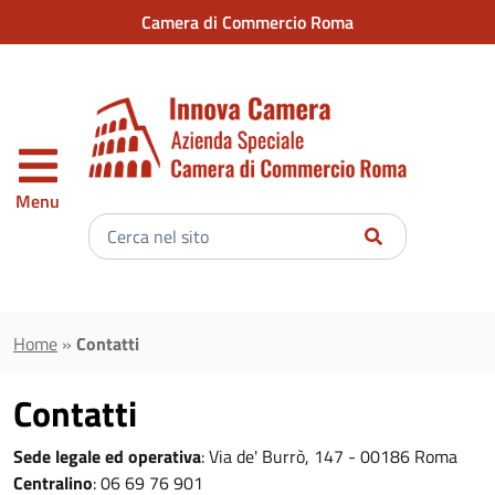
Vai al contenuto principale
Camera di Commercio Roma
Menu
Inserisci
il
testo
da
cercare
Home
»
Contatti
Contatti
Sede legale ed operativa
: Via de' Burrò, 147 - 00186 Roma
Centralino
: 06 69 76 901