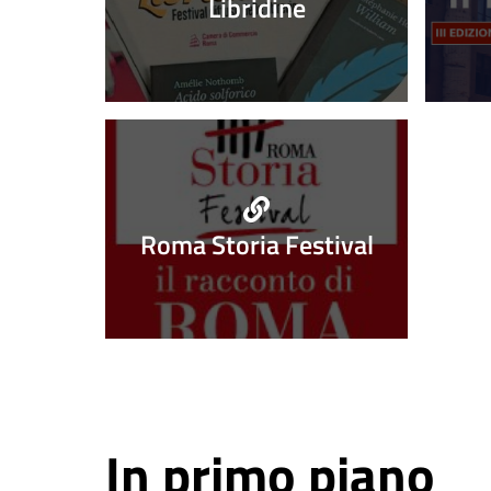
evidenza
Libridine
Roma Storia Festival
In primo piano