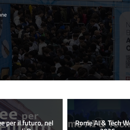
ione
ee per il futuro, nel
Rome AI & Tech W