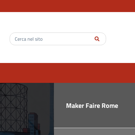
Inserisci
il
testo
da
cercare
Maker Faire Rome