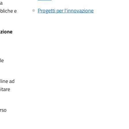
la
Progetti per l'innovazione
bliche e
zione
le
line ad
itare
erso