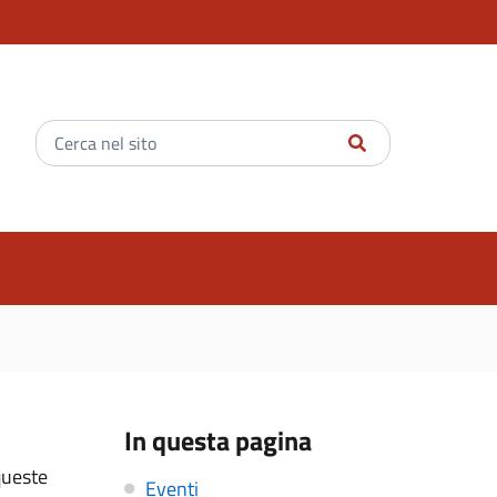
Inserisci
il
testo
da
cercare
In questa pagina
queste
Eventi