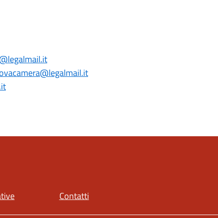
@legalmail.it
novacamera@legalmail.it
it
ative
Contatti