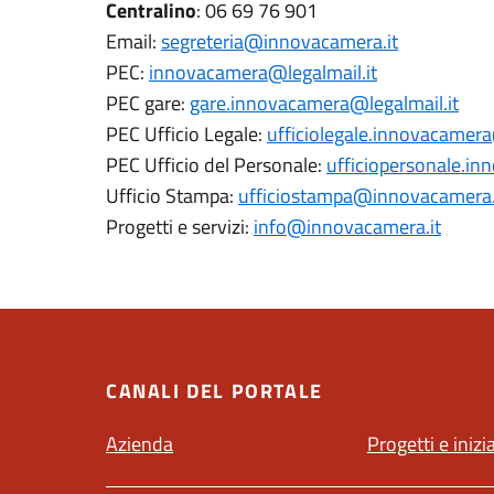
Centralino
: 06 69 76 901
Email:
segreteria@innovacamera.it
PEC:
innovacamera@legalmail.it
PEC gare:
gare.innovacamera@legalmail.it
PEC Ufficio Legale:
ufficiolegale.innovacamera
PEC Ufficio del Personale:
ufficiopersonale.in
Ufficio Stampa:
ufficiostampa@innovacamera.
Progetti e servizi:
info@innovacamera.it
CANALI DEL PORTALE
Azienda
Progetti e inizi