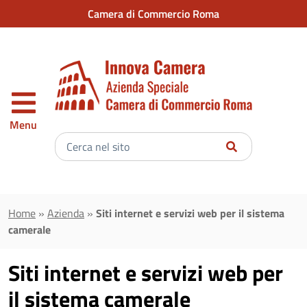
Vai al contenuto principale
Camera di Commercio Roma
Menu
Inserisci
il
testo
da
cercare
Home
»
Azienda
»
Siti internet e servizi web per il sistema
camerale
Siti internet e servizi web per
il sistema camerale