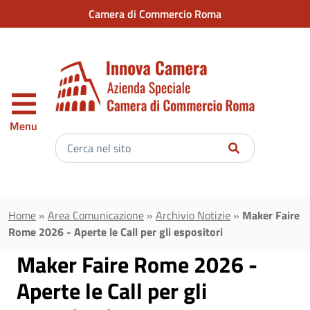
Vai al contenuto principale
Camera di Commercio Roma
Menu
Inserisci
il
testo
da
cercare
Home
»
Area Comunicazione
»
Archivio Notizie
»
Maker Faire
Rome 2026 - Aperte le Call per gli espositori
Maker Faire Rome 2026 -
Aperte le Call per gli