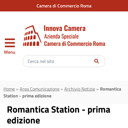
Vai al contenuto principale
Camera di Commercio Roma
Menu
Inserisci
il
testo
da
cercare
Home
»
Area Comunicazione
»
Archivio Notizie
»
Romantica
Station - prima edizione
Romantica Station - prima
edizione