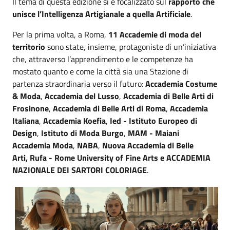
Il tema di questa edizione si è focalizzato sul
rapporto che
unisce l’Intelligenza Artigianale a quella Artificiale
.
Per la prima volta, a Roma,
11 Accademie di moda del
territorio
sono state, insieme, protagoniste di un’iniziativa
che, attraverso l’apprendimento e le competenze ha
mostato quanto e come la città sia una Stazione di
partenza straordinaria verso il futuro:
Accademia Costume
& Moda
,
Accademia del Lusso
,
Accademia di Belle Arti di
Frosinone
,
Accademia di Belle Arti di Roma
,
Accademia
Italiana
,
Accademia Koefia
,
Ied - Istituto Europeo di
Design
,
Istituto di Moda Burgo
,
MAM - Maiani
Accademia Moda
,
NABA
,
Nuova Accademia di Belle
Arti, Rufa - Rome University of Fine Arts e ACCADEMIA
NAZIONALE DEI SARTORI COLORIAGE
.