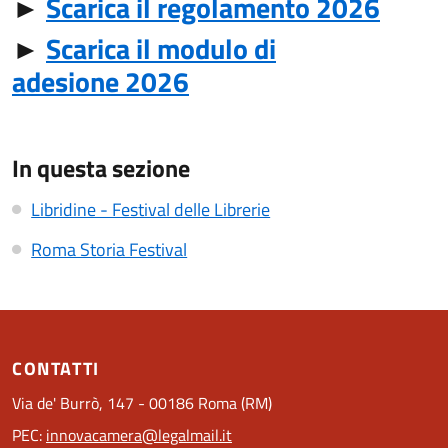
►
Scarica il regolamento 2026
►
Scarica il modulo di
adesione 2026
In questa sezione
Libridine - Festival delle Librerie
Roma Storia Festival
CONTATTI
Via de' Burrò, 147 - 00186 Roma (RM)
PEC:
innovacamera@legalmail.it