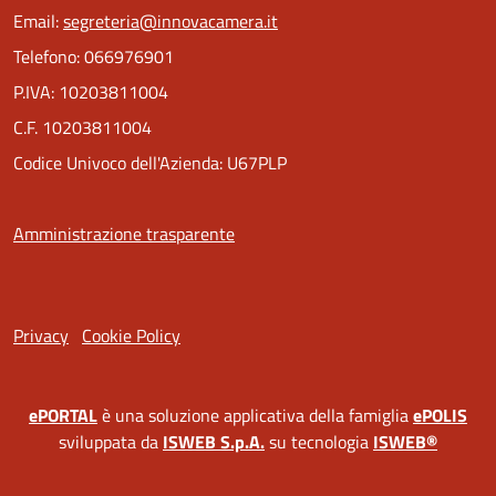
Email:
segreteria@innovacamera.it
Telefono: 066976901
P.IVA: 10203811004
C.F. 10203811004
Codice Univoco dell'Azienda: U67PLP
Amministrazione trasparente
Privacy
Cookie Policy
ePORTAL
è una soluzione applicativa della famiglia
ePOLIS
sviluppata da
ISWEB S.p.A.
su tecnologia
ISWEB®