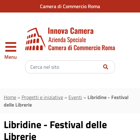
Vai al contenuto principale
Camera di Commercio Roma
Menu
Inserisci
il
testo
da
cercare
Home
»
Progetti e iniziative
»
Eventi
»
Libridine - Festival
delle Librerie
Libridine - Festival delle
Librerie