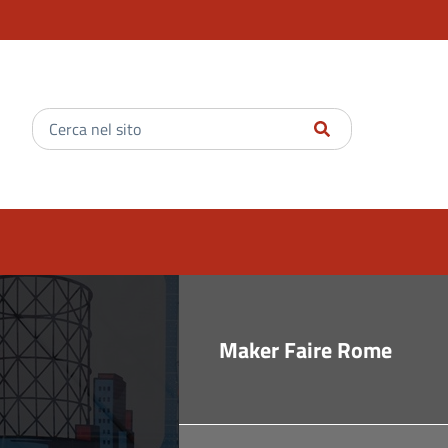
Inserisci
il
testo
da
cercare
Maker Faire Rome