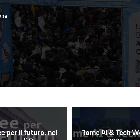
ione
ee per il futuro, nel
Rome AI & Tech W