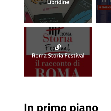
evidenza
Libridine
Roma Storia Festival
In primo piano