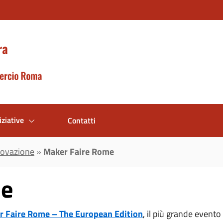
iziative
Contatti
nnovazione
»
Maker Faire Rome
me
r Faire Rome – The European Edition
, il più grande event