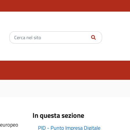
Inserisci
il
testo
da
cercare
In questa sezione
o europeo
PID - Punto Impresa Digitale