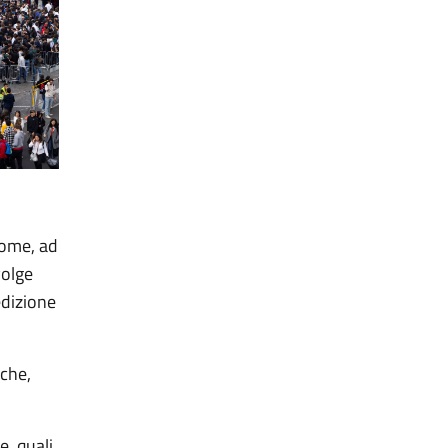
come, ad
volge
edizione
che,
e, quali