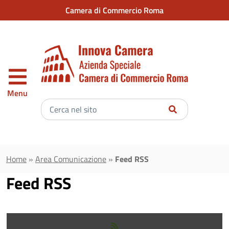
Vai al contenuto principale
Camera di Commercio Roma
Menu
Inserisci
il
testo
da
cercare
Home
»
Area Comunicazione
»
Feed RSS
Feed RSS